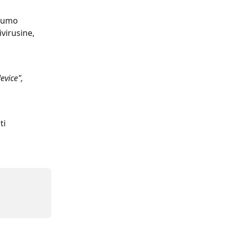
ugumo 
virusine, 
device",
ti 