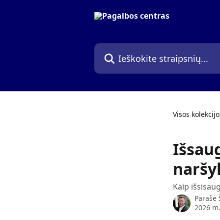
Pereiti prie pagrindinio turinio
Ieškokite straipsnių...
Visos kolekcijo
Išsau
naršy
Kaip išsisau
Parašė
2026 m.