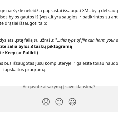
ge naršyklė neleidžia paprastai išsaugoti XML bylų dėl sa
os bylos gautos iš Įvesk.lt yra saugios ir patikrintos su anti
ite drąsiai išsaugoti taip:
dys atsiųstą failą su užrašu: "
...this type of file can harm your 
ite šalia bylos 3 taškų piktogramą
te 
Keep
 (ar 
Palikti)
as bus išsaugotas Jūsų kompiuteryje ir galėsite toliau naudo
 į apskaitos programą.
Ar gavote atsakymą į savo klausimą?
😞
😐
😃