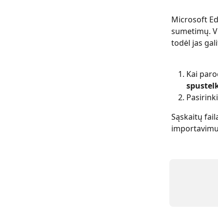
Microsoft Ed
sumetimų. Vis
todėl jas gal
Kai paro
spustelk
Pasirinki
Sąskaitų fail
importavimui