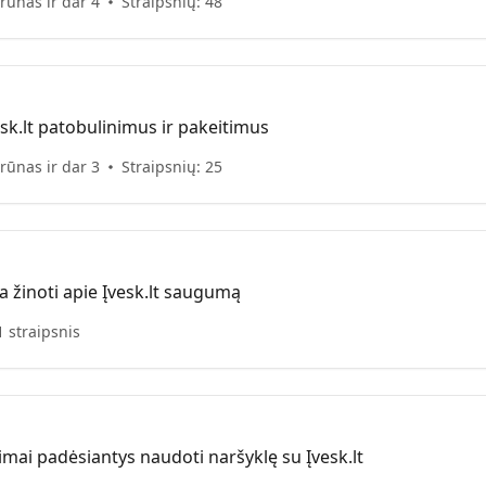
rūnas ir dar 4
Straipsnių: 48
esk.lt patobulinimus ir pakeitimus
rūnas ir dar 3
Straipsnių: 25
a žinoti apie Įvesk.lt saugumą
1 straipsnis
imai padėsiantys naudoti naršyklę su Įvesk.lt