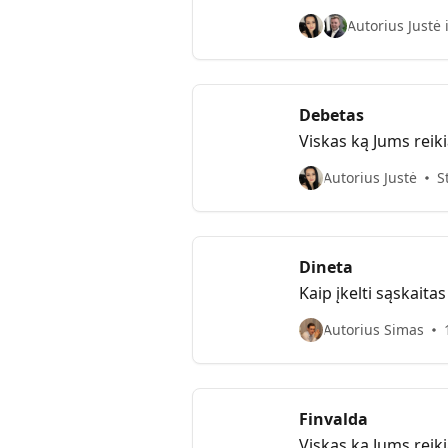
Autorius Justė 
Debetas
Viskas ką Jums reik
Autorius Justė
S
Dineta
Kaip įkelti sąskaitas
Autorius Simas
Finvalda
Viskas ką Jums reiki