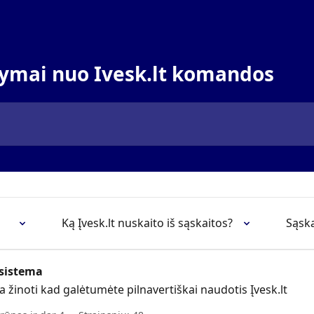
kymai nuo Ivesk.lt komandos
Ką Įvesk.lt nuskaito iš sąskaitos?
Sąska
 sistema
a žinoti kad galėtumėte pilnavertiškai naudotis Įvesk.lt