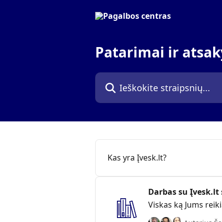
Pereiti prie pagrindinio turinio
Patarimai ir atsa
Ieškokite straipsnių...
Kas yra Įvesk.lt?
Darbas su Įvesk.lt
Viskas ką Jums reiki