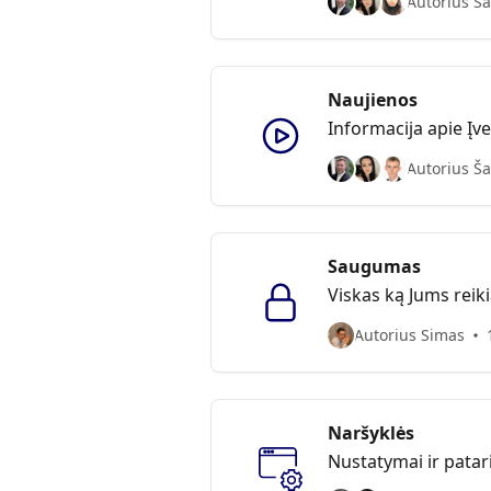
Autorius Ša
Naujienos
Informacija apie Įv
Autorius Ša
Saugumas
Viskas ką Jums reiki
Autorius Simas
Naršyklės
Nustatymai ir patar