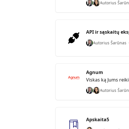
Autorius Šarūn
API ir sąskaitų ek
Autorius Šarūnas
Agnum
Viskas ką Jums reik
Autorius Šarūn
Apskaita5