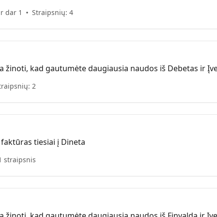
ir dar 1
Straipsnių: 4
ia žinoti, kad gautumėte daugiausia naudos iš Debetas ir Įve
traipsnių: 2
 faktūras tiesiai į Dineta
1 straipsnis
a žinoti, kad gautumėte daugiausia naudos iš Finvalda ir Įve