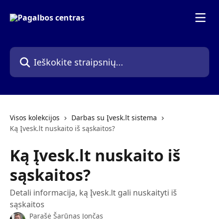
Pereiti prie pagrindinio turinio
Ieškokite straipsnių...
Visos kolekcijos
Darbas su Įvesk.lt sistema
Ką Įvesk.lt nuskaito iš sąskaitos?
Ką Įvesk.lt nuskaito iš
sąskaitos?
Detali informacija, ką Įvesk.lt gali nuskaityti iš
sąskaitos
Parašė
Šarūnas Jončas