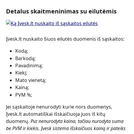
Detalus skaitmeninimas su eilutėmis
Įvesk.lt nuskaito šiuos eilutės duomenis iš sąskaitos: 
Kodą;
Barkodą;
Pavadinimą;
Kiekį;
Mato vienetą;
Kainą;
PVM %;
Jei sąskaitoje nenurodyti kurie nors duomenys, 
Įvesk.lt automatiškai išskaičiuoja juos iš kitų 
duomenų. 
Pvz nenurodyta kaina, tačiau nurodyta suma 
be PVM ir kiekis. Įvesk sistema išskaičiuos kainą ir pateiks 