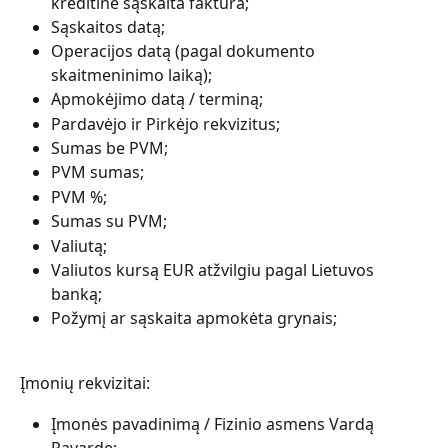
kreditinė sąskaita faktūra;
Sąskaitos datą;
Operacijos datą (pagal dokumento 
skaitmeninimo laiką);
Apmokėjimo datą / terminą;
Pardavėjo ir Pirkėjo rekvizitus;
Sumas be PVM;
PVM sumas;
PVM %;
Sumas su PVM;
Valiutą;
Valiutos kursą EUR atžvilgiu pagal Lietuvos 
banką;
Požymį ar sąskaita apmokėta grynais;
Įmonių rekvizitai:
Įmonės pavadinimą / Fizinio asmens Vardą 
Pavardę;