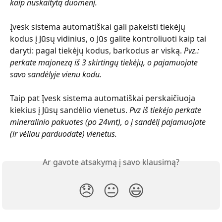
kaip nuskaitytą duomenį.
Įvesk sistema automatiškai gali pakeisti tiekėjų 
kodus į Jūsų vidinius, o Jūs galite kontroliuoti kaip tai 
daryti: pagal tiekėjų kodus, barkodus ar viską. 
Pvz.: 
perkate majonezą iš 3 skirtingų tiekėjų, o pajamuojate 
savo sandėlyje vienu kodu.
Taip pat Įvesk sistema automatiškai perskaičiuoja 
kiekius į Jūsų sandėlio vienetus. 
Pvz iš tiekėjo perkate 
mineralinio pakuotes (po 24vnt), o į sandėlį pajamuojate 
(ir vėliau parduodate) vienetus.
Ar gavote atsakymą į savo klausimą?
😞
😐
😃