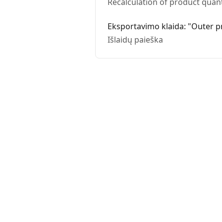
Recalculation of product quant
Eksportavimo klaida: "Outer p
Išlaidų paieška