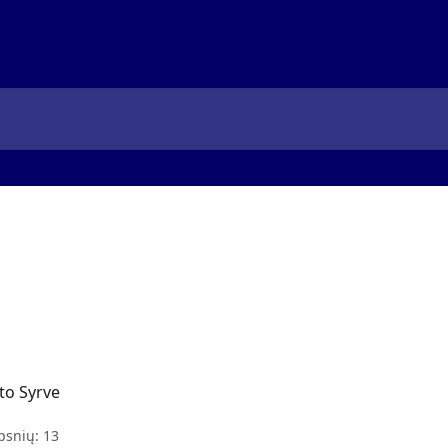
to Syrve
psnių: 13