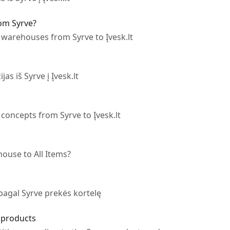
om Syrve?
 warehouses from Syrve to Įvesk.lt
jas iš Syrve į Įvesk.lt
concepts from Syrve to Įvesk.lt
ouse to All Items?
pagal Syrve prekės kortelę
n products