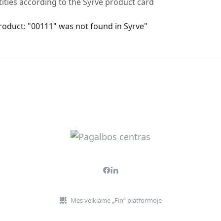
ities according to the Syrve product card
roduct: "00111" was not found in Syrve"
Mes veikiame „Fin“ platformoje