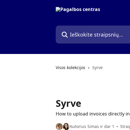
Pereiti prie pagrindinio turinio
Ieškokite straipsnių...
Visos kolekcijos
Syrve
Syrve
How to upload invoices directly in
Autorius Simas ir dar 1
Strai