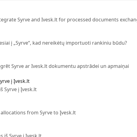
integrate Syrve and Ivesk.lt for processed documents excha
tiesiai į „Syrve“, kad nereikėtų importuoti rankiniu būdu?
egrēt Syrve ar Ivesk.lt dokumentu apstrādei un apmaiņai
rve į Įvesk.lt
iš Syrve į Įvesk.lt
allocations from Syrve to Įvesk.lt
s iš Syrve į Įvesk.lt