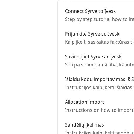
Connect Syrve to Įvesk
Step by step tutorial how to 
Prijunkite Syrve su Įvesk
Kaip įkelti sąskaitas faktūras 
Savienojiet Syrve ar Įvesk
Soli pa solim pamācība, kā int
Išlaidų kodų importavimas iš Sy
Instrukcijos kaip įkelti išlaidas 
Allocation import
Instructions on how to import 
Sandėlių įkėlimas
Instrukcijos kaip įkelti sandėliu